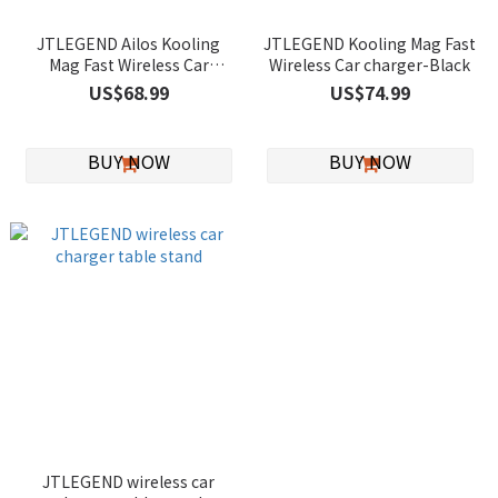
JTLEGEND Ailos Kooling
JTLEGEND Kooling Mag Fast
Mag Fast Wireless Car
Wireless Car charger-Black
charger
US$68.99
US$74.99
JTLEGEND wireless car