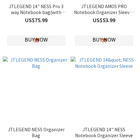
JTLEGEND 14" NESS Pro 3
JTLEGEND AMOS PRO
way Notebook bag(with
Notebook Organizer Sleeve-
strap)
Black Sea
US$75.99
US$53.99
JTLEGEND NESS Organizer
JTLEGEND 14" NESS
Bag
Notebook Organizer Sleeve